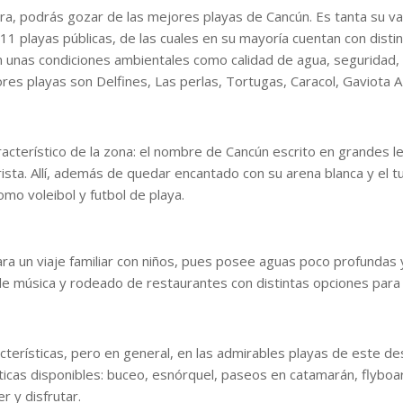
lera, podrás gozar de las mejores playas de Cancún. Es tanta su v
 11 playas públicas, de las cuales en su mayoría cuentan con distin
on unas condiciones ambientales como calidad de agua, seguridad,
res playas son Delfines, Las perlas, Tortugas, Caracol, Gaviota A
racterístico de la zona: el nombre de Cancún escrito en grandes l
rista. Allí, además de quedar encantado con su arena blanca y el 
omo voleibol y futbol de playa.
ara un viaje familiar con niños, pues posee aguas poco profundas 
de música y rodeado de restaurantes con distintas opciones para
cterísticas, pero en general, en las admirables playas de este de
áticas disponibles: buceo, esnórquel, paseos en catamarán, flyboar
r y disfrutar.