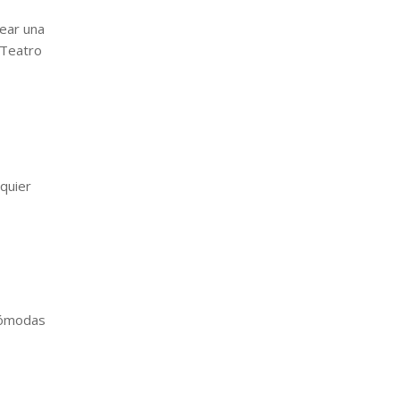
near una
 Teatro
lquier
 cómodas