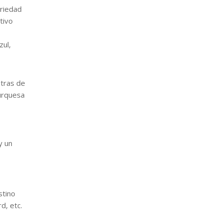
ariedad
tivo
zul,
etras de
turquesa
y un
stino
d, etc.