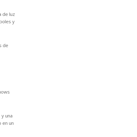
a de luz
boles y
s de
shows
 y una
o en un