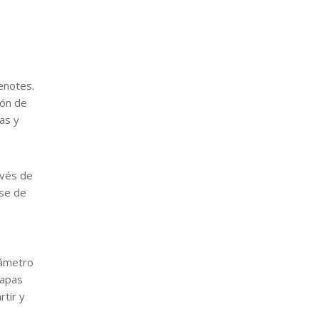
cenotes.
ión de
as y
avés de
rse de
iámetro
lapas
tir y