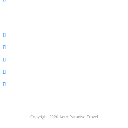
CUBA
Pasajes a Cuba
Hoteles
Renta de Autos
Envíos
Pasaporte
Copyright 2020 Aero Paradise Travel