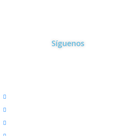
Para la mayoria de los trámites y servicios que le ofrecemos
en Aero Paradise Travel usted No tiene que venir a nuestras
oficinas. Puede hacerlo todo desde la comodidad de su casa
por Email o por Teléfono
Síguenos
VACACIONES
Sandals & Beaches
Cruceros
Europa