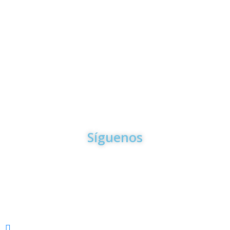
Para la mayoria de los trámites y servicios que le ofrecemos
en Aero Paradise Travel usted No tiene que venir a nuestras
oficinas. Puede hacerlo todo desde la comodidad de su casa
por Email o por Teléfono
Síguenos
VACACIONES
Sandals & Beaches