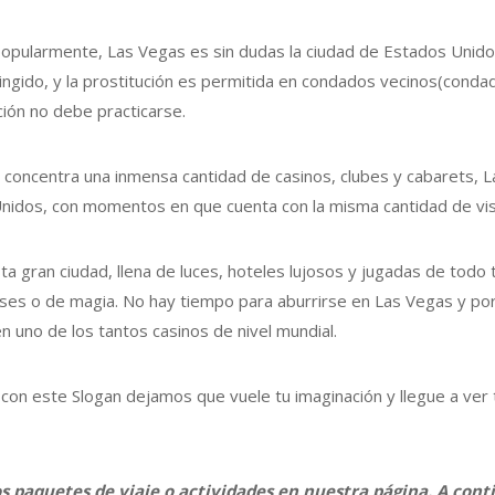
 popularmente, Las Vegas es sin dudas la ciudad de Estados Uni
ngido, y la prostitución es permitida en condados vecinos(condad
ción no debe practicarse.
ad concentra una inmensa cantidad de casinos, clubes y cabarets,
nidos, con momentos en que cuenta con la misma cantidad de visi
esta gran ciudad, llena de luces, hoteles lujosos y jugadas de to
enses o de magia. No hay tiempo para aburrirse en Las Vegas y po
n uno de los tantos casinos de nivel mundial.
on este Slogan dejamos que vuele tu imaginación y llegue a ver 
os paquetes de viaje o actividades en nuestra página. A co