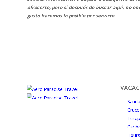
ofrecerte, pero si después de buscar aqui, no e
gusto haremos lo posible por servirte.
VACAC
Sanda
Cruce
Para la mayoria de los trámites y
Euro
servicios que le ofrecemos en Aero
Carib
Paradise Travel usted No tiene que
Tours
venir a nuestras oficinas. Puede hacerlo