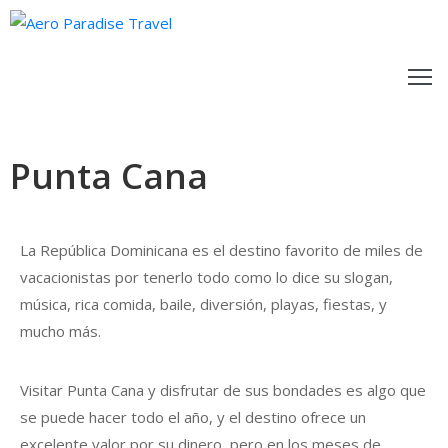
ACACIONES
XCURSIONES
Punta Cana
UBA
RÁMITES
La República Dominicana es el destino favorito de miles de
vacacionistas por tenerlo todo como lo dice su slogan,
LOG
música, rica comida, baile, diversión, playas, fiestas, y
ONTACTO
mucho más.
Visitar Punta Cana y disfrutar de sus bondades es algo que
se puede hacer todo el año, y el destino ofrece un
excelente valor por su dinero, pero en los meses de