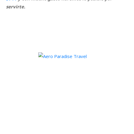
servirte.
Para la mayoria de los trámites y servicios que le ofrecemos
en Aero Paradise Travel usted No tiene que venir a nuestras
oficinas. Puede hacerlo todo desde la comodidad de su casa
por Email o por Teléfono