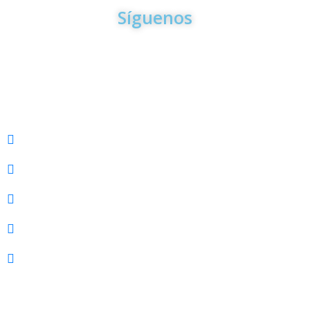
Síguenos
VACACIONES
Sandals & Beaches
Cruceros
Europa
Caribe
Tours Locales
TRAMITES